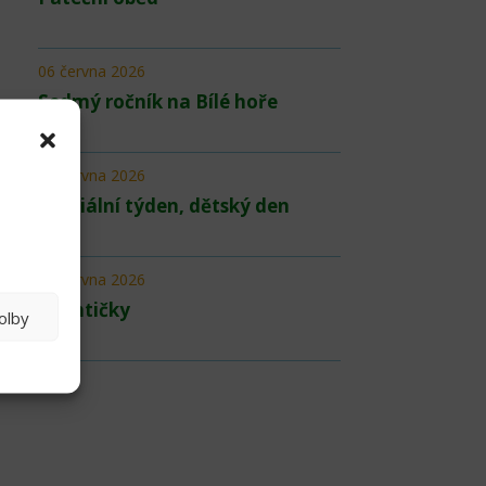
06 června 2026
Sedmý ročník na Bílé hoře
05 června 2026
Speciální týden, dětský den
03 června 2026
Buchtičky
olby