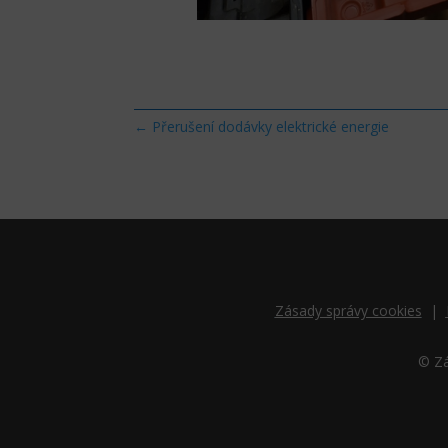
←
Přerušení dodávky elektrické energie
Zásady správy cookies
|
© Zá