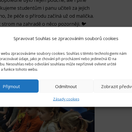
dopoledne bylo nejen poučné, ale i plné
kujeme studentům i panu učiteli za jejich
o, že péče o přírodu začíná už od malička.
t strom na zahradě o něco pozorněji. 🐦
rama.com
Spravovat Souhlas se zpracováním souborů cookies
 webu zpracováváme soubory cookies. Souhlas s těmito technologiemi nám
racovávat údaje, jako je chování při procházení nebo jedinečná ID na
u. Nesouhlas nebo odvolání souhlasu může nepříznivě ovlivnit určité
i a funkce tohoto webu.
Přijmout
Odmítnout
Zobrazit předv
Zásady cookies