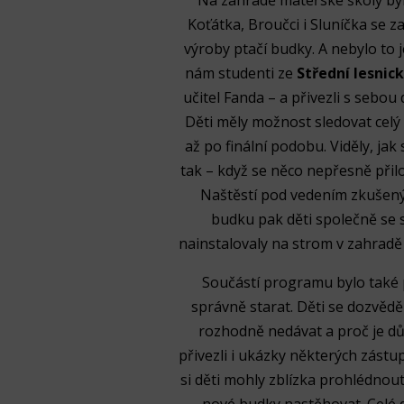
Na zahradě mateřské školy byl
Koťátka, Broučci i Sluníčka se z
výroby ptačí budky. A nebylo to j
nám studenti ze
Střední lesnick
učitel Fanda – a přivezli s sebou
Děti měly možnost sledovat cel
až po finální podobu. Viděly, jak 
tak – když se něco nepřesně přilo
Naštěstí pod vedením zkušený
budku pak děti společně se 
nainstalovaly na strom v zahradě 
Součástí programu bylo také p
správně starat. Děti se dozvědě
rozhodně nedávat a proč je důl
přivezli i ukázky některých zást
si děti mohly zblízka prohlédnout