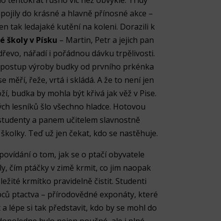
o tentokrát rušno víc než obvykle. Třídy
apojily do krásné a hlavně přínosné akce –
en tak ledajaké kutění na koleni. Dorazili k
é školy v Písku
– Martin, Petr a jejich pan
 dřevo, nářadí i pořádnou dávku trpělivosti.
ý postup výroby budky od prvního prkénka
se měří, řeže, vrtá i skládá. A že to není jen
ží, budka by mohla být křivá jak věž v Pise.
ch lesníků šlo všechno hladce. Hotovou
studenty a panem učitelem slavnostně
školky. Teď už jen čekat, kdo se nastěhuje.
ovídání o tom, jak se o ptačí obyvatele
ly, čím ptáčky v zimě krmit, co jim naopak
ežité krmítko pravidelně čistit. Studenti
upců ptactva – přírodovědné exponáty, které
 a lépe si tak představit, kdo by se mohl do