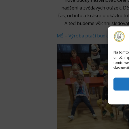
nové budky nastěhovat. Celé 
nadšení a zvědavých otázek. Dě
čas, ochotu a krásnou ukázku toh
A teď budeme všichni sledova
MŠ – Výroba ptačí budky | Zone
Na tomto
umožní zp
tomto web
vlastnost