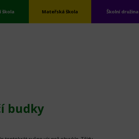
í škola
Mateřská škola
Školní družina
čí budky