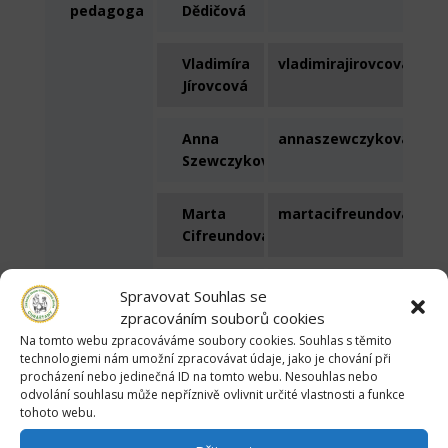
pedagoga
Dědičová
Vladimíra
vladimirajirovcova@zsc
Jírovcová
Anna
annaszewczykova@zsch
Szewczyková
Marta
martacifreundova@zsc
Cifreundová
Eva
Spravovat Souhlas se
Eliášová
zpracováním souborů cookies
Na tomto webu zpracováváme soubory cookies. Souhlas s těmito
technologiemi nám umožní zpracovávat údaje, jako je chování při
Ekonomka
Marie
zs.chrastany@seznam.
procházení nebo jedinečná ID na tomto webu. Nesouhlas nebo
Sádlová
odvolání souhlasu může nepříznivě ovlivnit určité vlastnosti a funkce
tohoto webu.
Účetní
Bc.
zs.chrastany@seznam.