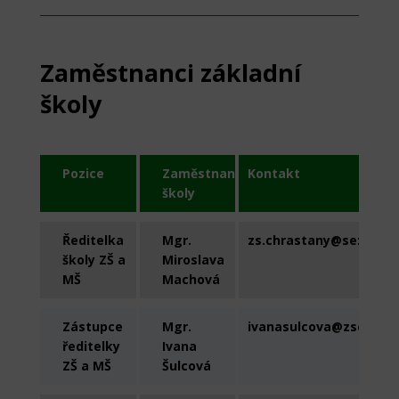
Zaměstnanci základní
školy
Pozice
Zaměstnanec
Kontakt
školy
Ředitelka
Mgr.
zs.chrastany@seznam.
školy ZŠ a
Miroslava
MŠ
Machová
Zástupce
Mgr.
ivanasulcova@zschrast
ředitelky
Ivana
ZŠ a MŠ
Šulcová