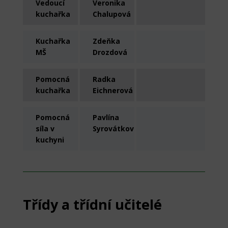
Vedoucí
Veronika
kuchařka
Chalupová
Kuchařka
Zdeňka
MŠ
Drozdová
Pomocná
Radka
kuchařka
Eichnerová
Pomocná
Pavlína
síla v
Syrovátková
kuchyni
Třídy a třídní učitelé