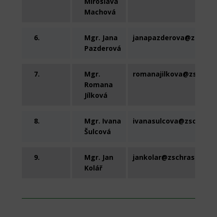
Miroslava
Machová
6.
Mgr. Jana
janapazderova@zschras
Pazderová
7.
Mgr.
romanajilkova@zschras
Romana
Jílková
8.
Mgr. Ivana
ivanasulcova@zschrast
Šulcová
9.
Mgr. Jan
jankolar@zschrastany.c
Kolář