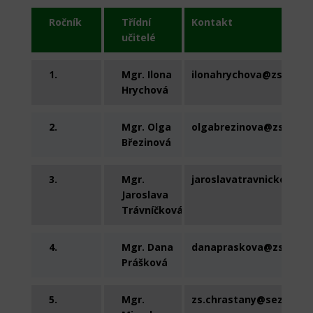
Ročník
Třídní
Kontakt
učitelé
1.
Mgr. Ilona
ilonahrychova@zschras
Hrychová
2.
Mgr. Olga
olgabrezinova@zschras
Březinová
3.
Mgr.
jaroslavatravnickova@z
Jaroslava
Trávníčková
4.
Mgr. Dana
danapraskova@zschras
Prášková
5.
Mgr.
zs.chrastany@seznam.