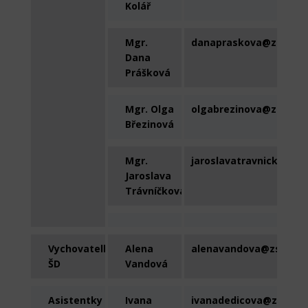
Kolář
Mgr.
danapraskova@zschras
Dana
Prášková
Mgr. Olga
olgabrezinova@zschras
Březinová
Mgr.
jaroslavatravnickova@
Jaroslava
Trávníčková
Vychovatelka
Alena
alenavandova@zschras
ŠD
Vandová
Asistentky
Ivana
ivanadedicova@zschras