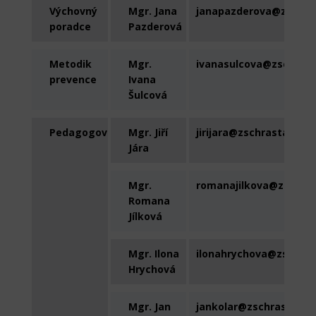
Výchovný
Mgr. Jana
janapazderova@zschra
poradce
Pazderová
Metodik
Mgr.
ivanasulcova@zschrast
prevence
Ivana
Šulcová
Pedagogové
Mgr. Jiří
jirijara@zschrastany.cz
Jára
Mgr.
romanajilkova@zschras
Romana
Jílková
Mgr. Ilona
ilonahrychova@zschras
Hrychová
Mgr. Jan
jankolar@zschrastany.