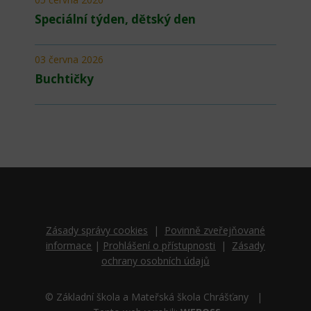
Speciální týden, dětský den
03 června 2026
Buchtičky
Zásady správy cookies
|
Povinně zveřejňované
informace
|
Prohlášení o přístupnosti
|
Zásady
ochrany osobních údajů
© Základní škola a Mateřská škola Chrášťany |