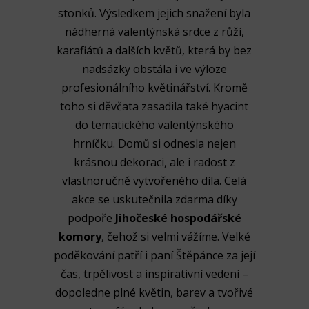
stonků. Výsledkem jejich snažení byla
nádherná valentýnská srdce z růží,
karafiátů a dalších květů, která by bez
nadsázky obstála i ve výloze
profesionálního květinářství. Kromě
toho si děvčata zasadila také hyacint
do tematického valentýnského
hrníčku. Domů si odnesla nejen
krásnou dekoraci, ale i radost z
vlastnoručně vytvořeného díla. Celá
akce se uskutečnila zdarma díky
podpoře
Jihočeské hospodářské
komory
, čehož si velmi vážíme. Velké
poděkování patří i paní Štěpánce za její
čas, trpělivost a inspirativní vedení –
dopoledne plné květin, barev a tvořivé