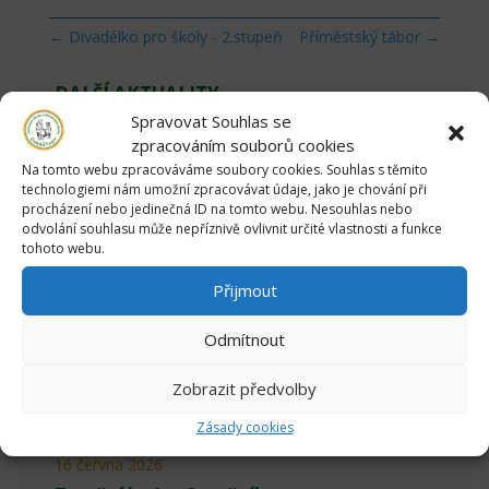
←
Divadélko pro školy - 2.stupeň
Příměstský tábor
→
DALŠÍ AKTUALITY
Spravovat Souhlas se
zpracováním souborů cookies
Na tomto webu zpracováváme soubory cookies. Souhlas s těmito
26 června 2026
technologiemi nám umožní zpracovávat údaje, jako je chování při
procházení nebo jedinečná ID na tomto webu. Nesouhlas nebo
Poslední týden v ZŠ
odvolání souhlasu může nepříznivě ovlivnit určité vlastnosti a funkce
tohoto webu.
18 června 2026
Přijmout
Pasování na čtenáře 2026
Odmítnout
17 června 2026
Zobrazit předvolby
Myslivecký kroužek v Makově
Zásady cookies
16 června 2026