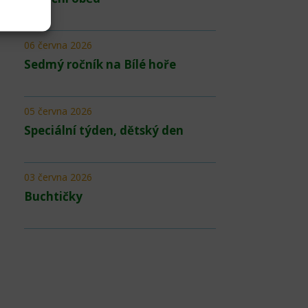
06 června 2026
Sedmý ročník na Bílé hoře
05 června 2026
Speciální týden, dětský den
03 června 2026
Buchtičky