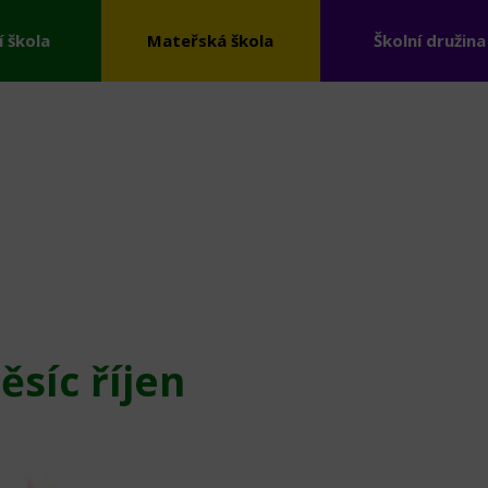
í škola
Mateřská škola
Školní družina
ěsíc říjen