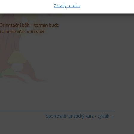
Zásady cookies
Sportovně turistický kurz - cyklák
→