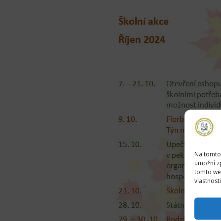
Na tomto
umožní zp
tomto web
vlastnost