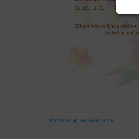
←
Informace k aplikaci Škola Online