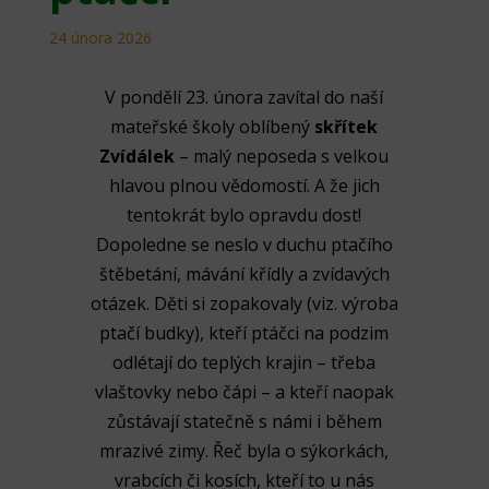
24 února 2026
V pondělí 23. února zavítal do naší
mateřské školy oblíbený
skřítek
Zvídálek
– malý neposeda s velkou
hlavou plnou vědomostí. A že jich
tentokrát bylo opravdu dost!
Dopoledne se neslo v duchu ptačího
štěbetání, mávání křídly a zvídavých
otázek. Děti si zopakovaly (viz. výroba
ptačí budky), kteří ptáčci na podzim
odlétají do teplých krajin – třeba
vlaštovky nebo čápi – a kteří naopak
zůstávají statečně s námi i během
mrazivé zimy. Řeč byla o sýkorkách,
vrabcích či kosích, kteří to u nás