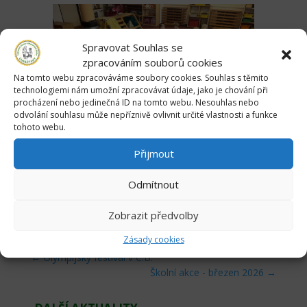
Spravovat Souhlas se
zpracováním souborů cookies
Na tomto webu zpracováváme soubory cookies. Souhlas s těmito
technologiemi nám umožní zpracovávat údaje, jako je chování při
procházení nebo jedinečná ID na tomto webu. Nesouhlas nebo
odvolání souhlasu může nepříznivě ovlivnit určité vlastnosti a funkce
tohoto webu.
Přijmout
MŠ – Zvídálek a ptáčci | Zonerama.com
Odmítnout
Zobrazit předvolby
Zásady cookies
←
Olympijský festival v Č.B.
Školní akce - březen 2026
→