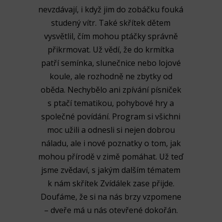
nevzdávají, i když jim do zobáčku fouká
studený vítr. Také skřítek dětem
vysvětlil, čím mohou ptáčky správně
přikrmovat. Už vědí, že do krmítka
patří semínka, slunečnice nebo lojové
koule, ale rozhodně ne zbytky od
oběda. Nechybělo ani zpívání písniček
s ptačí tematikou, pohybové hry a
společné povídání. Program si všichni
moc užili a odnesli si nejen dobrou
náladu, ale i nové poznatky o tom, jak
mohou přírodě v zimě pomáhat. Už teď
jsme zvědaví, s jakým dalším tématem
k nám skřítek Zvídálek zase přijde.
Doufáme, že si na nás brzy vzpomene
– dveře má u nás otevřené dokořán.