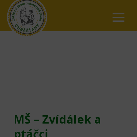
MŠ – Zvídálek a
ptáčci