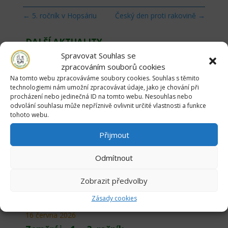
←
5. ročník v Hopsáriu
Český den proti rakovině
→
DALŠÍ AKTUALITY
Spravovat Souhlas se
zpracováním souborů cookies
Na tomto webu zpracováváme soubory cookies. Souhlas s těmito
26 června 2026
technologiemi nám umožní zpracovávat údaje, jako je chování při
procházení nebo jedinečná ID na tomto webu. Nesouhlas nebo
Poslední týden v ZŠ
odvolání souhlasu může nepříznivě ovlivnit určité vlastnosti a funkce
tohoto webu.
18 června 2026
Přijmout
Pasování na čtenáře 2026
Odmítnout
17 června 2026
Zobrazit předvolby
Myslivecký kroužek v Makově
Zásady cookies
16 června 2026