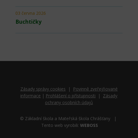
03 června 2026
Buchtičky
Zásady správy cookies
|
Povinně zveřejňované
informace
|
Prohlášení o přístupnosti
|
Zásady
ochrany osobních údajů
© Základní škola a Mateřská škola Chrášťany |
Tento web vyrobili:
WEBOSS