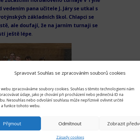
ně zúčastnili florbalového turnaje v Týně
 vedením pana učitele J. Járy se utkal s
votýnských základních škol. Chlapci se
tě, ale doufají, že na jarním turnaji se
tí ještě lépe
.
Spravovat Souhlas se zpracováním souborů cookies
 webu zpracováváme soubory cookies. Souhlas s těmito technologiemi nám
racovávat údaje, jako je chování při procházení nebo jedinečná ID na
u. Nesouhlas nebo odvolání souhlasu může nepříznivě ovlivnit určité
i a funkce tohoto webu.
Přijmout
Odmítnout
Zobrazit předv
Zásady cookies