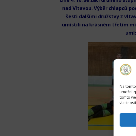
Dne 4. 10. se žáci druhého stup
nad Vltavou. Výběr chlapců pod
šesti dalšími družstvy z vlta
umístili na krásném třetím mís
umís
Na tomto
umožní zp
tomto web
vlastnost