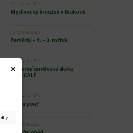
17 června 2026
Myslivecký kroužek v Makově
16 června 2026
Zeměráj – 1. – 3. ročník
12 června 2026
Základní umělecká škola
MUSICALE
12 června 2026
Školní pouť
olby
06 června 2026
Páteční oběd