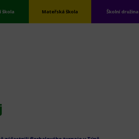
í škola
Mateřská škola
Školní družina
j