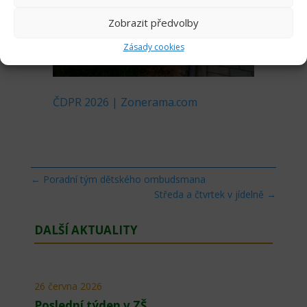
Zobrazit předvolby
Zásady cookies
ČDPR 2026 | Zonerama.com
←
Poradní tým dětského ombudsmana
Středa a čtvrtek v jídelně
→
DALŠÍ AKTUALITY
26 června 2026
Poslední týden v ZŠ