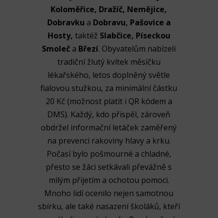
Koloměřice, Dražíč, Nemějice,
Dobravku
a
Dobravu, Pašovice a
Hosty,
taktéž
Slabčice, Píseckou
Smoleč
a
Březí
. Obyvatelům nabízeli
tradiční žlutý kvítek měsíčku
lékařského, letos doplněný světle
fialovou stužkou, za minimální částku
20 Kč (možnost platit i QR kódem a
DMS). Každý, kdo přispěl, zároveň
obdržel informační letáček zaměřený
na prevenci rakoviny hlavy a krku.
Počasí bylo pošmourné a chladné,
přesto se žáci setkávali převážně s
milým přijetím a ochotou pomoci.
Mnoho lidí ocenilo nejen samotnou
sbírku, ale také nasazení školáků, kteří