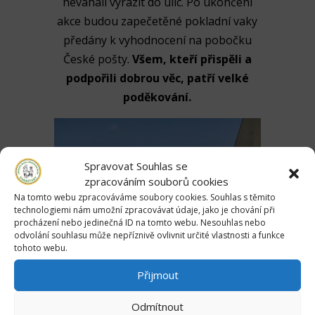
neváhali vyrazit do ulic. Po ukončení
akce budou zapečetěné pokladní vaky
předány k vyhodnocení na pobočku
České pošty
.
Všem, kteří přispěli a
podpořili dobrou věc, patří velké
poděkování.
Spravovat Souhlas se
zpracováním souborů cookies
Na tomto webu zpracováváme soubory cookies. Souhlas s těmito
technologiemi nám umožní zpracovávat údaje, jako je chování při
procházení nebo jedinečná ID na tomto webu. Nesouhlas nebo
odvolání souhlasu může nepříznivě ovlivnit určité vlastnosti a funkce
tohoto webu.
Přijmout
Odmítnout